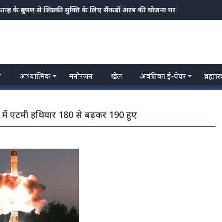
ज्जैन,तराना,माकडौन तहसील छोड सभी तहसीलों में पिछले वर्ष से अधिक वर्षा भारी ब
य
आध्यात्मिक
मनोरंजन
खेल
अवंतिका ई-पेपर
ब्रह्मास
 में एटमी हथियार 180 से बढ़कर 190 हुए