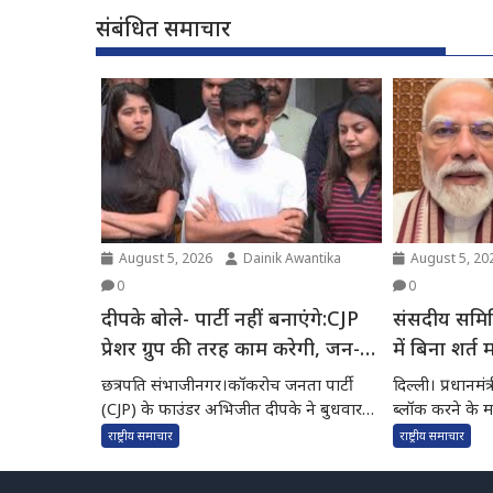
संबंधित समाचार
August 5, 2026
Dainik Awantika
August 5, 20
0
0
दीपके बोले- पार्टी नहीं बनाएंगे:CJP
संसदीय समित
प्रेशर ग्रुप की तरह काम करेगी, जन-
में बिना शर्त 
आंदोलन की जरूरत
के लिए तैयार र
छत्रपति संभाजीनगर।कॉकरोच जनता पार्टी
दिल्ली। प्रधानमंत
(CJP) के फाउंडर अभिजीत दीपके ने बुधवार
ब्लॉक करने के मा
को कहा कि CJP फिलहाल...
राष्ट्रीय समाचार
राष्ट्रीय समाचार