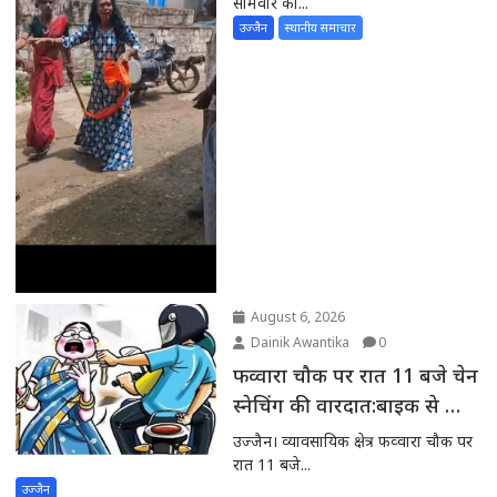
सोमवार को...
उज्जैन
स्थानीय समाचार
August 6, 2026
Dainik Awantika
0
फव्वारा चौक पर रात 11 बजे चेन
स्नेचिंग की वारदात:बाइक से आए
थे दो बदमाश,
उज्जैन। व्यावसायिक क्षेत्र फव्वारा चौक पर
रात 11 बजे...
उज्जैन