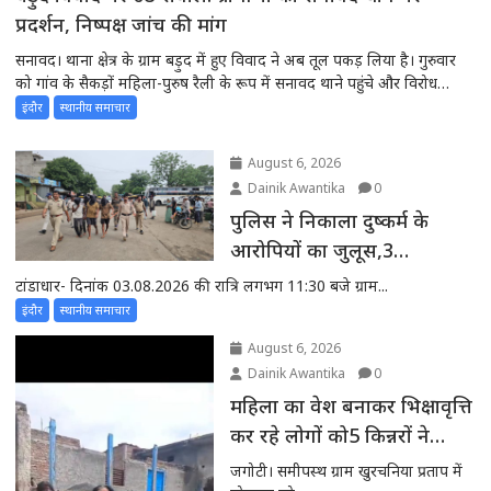
प्रदर्शन, निष्पक्ष जांच की मांग
सनावद। थाना क्षेत्र के ग्राम बड़ुद में हुए विवाद ने अब तूल पकड़ लिया है। गुरुवार
को गांव के सैकड़ों महिला-पुरुष रैली के रूप में सनावद थाने पहुंचे और विरोध
प्रदर्शन करते हुए थाना प्रभारी को ज्ञापन सौंपा। ग्रामीणों ने मारपीट के मामले में
इंदौर
स्थानीय समाचार
दोषियों पर कड़ी कार्रवाई तथा...
August 6, 2026
Dainik Awantika
0
पुलिस ने निकाला दुष्कर्म के
आरोपियों का जुलूस,3
मोटरसाइकिल भी जप्त
टांडाधार- दिनांक 03.08.2026 की रात्रि लगभग 11:30 बजे ग्राम...
इंदौर
स्थानीय समाचार
August 6, 2026
Dainik Awantika
0
महिला का वेश बनाकर भिक्षावृत्ति
कर रहे लोगों को5 किन्नरों ने
जमकर पीटा
जगोटी। समीपस्थ ग्राम खुरचनिया प्रताप में