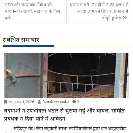
navigation
CEO और संस्थापक: निवेश की
हजार मामले: 7 महीनों में 28 हजार से
संभावनाएं तलाशीं, महाकाल के किए
ज्यादा लोग बने शिकार, 9 साल में
दर्शन
दोगुने हुए केस
संबंधित समाचार
August 4, 2026
Dainik Awantika
0
बदमाशों ने उपभोक्ता भंडार से चुराया गेहूं और चावल: समिति
प्रबंधक ने दिया थाने में आवेदन
महिदपुर रोड। सेवा सहकारी संस्था मर्यादितकोयल द्वारा ग्राम ब्राह्मणखेड़ा