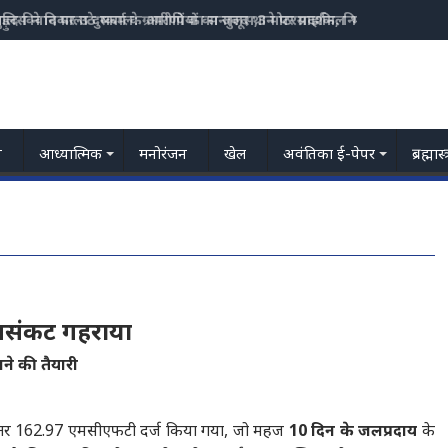
ुलिस ने निकाला दुष्कर्म के आरोपियों का जुलूस,3 मोटरसाइकिल भी जप्त
य
आध्यात्मिक
मनोरंजन
खेल
अवंतिका ई-पेपर
ब्रह्मास
जलसंकट गहराया
ने की तैयारी
स्तर 162.97 एमसीएफटी दर्ज किया गया, जो महज
10 दिन के जलप्रदाय
के