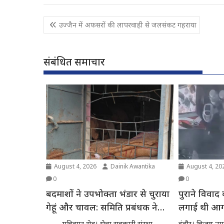
Post
उज्जैन में अफसरों की लापरवाही से जलसंकट गहराया
navigation
संबंधित समाचार
August 4, 2026
Dainik Awantika
August 4, 20
0
0
बदमाशों ने उपभोक्ता भंडार से चुराया
पुराने विवाद क
गेहूं और चावल: समिति प्रबंधक ने
लगाई थी आग:
दिया थाने में आवेदन
आरोपी गिरफ्
महिदपुर रोड। सेवा सहकारी संस्था
इंदौर। विजय नग