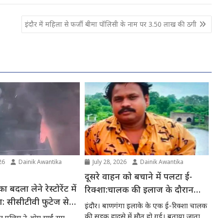
इंदौर में महिला से फर्जी बीमा पॉलिसी के नाम पर 3.50 लाख की ठगी
26
Dainik Awantika
July 28, 2026
Dainik Awantika
दूसरे वाहन को बचाने में पलटा ई-
ा बदला लेने रेस्टोरेंट में
रिक्शा:चालक की इलाज के दौरान
 सीसीटीवी फुटेज से
मौत
इंदौर। बाणगंगा इलाके के एक ई-रिक्शा चालक
तार
की सड़क हादसे में मौत हो गई। बताया जाता...
र पुलिस ने ओम साईं राम