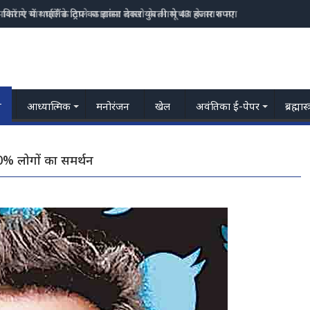
किराए में थाईलैंड ट्रिप का झांसा देकर युवती से 43 हजार रुपए की ठगी, टिकट नि
य
आध्यात्मिक
मनोरंजन
खेल
अवंतिका ई-पेपर
ब्रह्मास
 80% लोगों का समर्थन