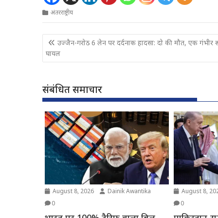
अंतरराष्ट्रीय
Post
उज्जैन-गरोठ 6 लेन पर दर्दनाक हादसा: दो की मौत, एक गंभीर र
navigation
घायल
संबंधित समाचार
August 8, 2026
Dainik Awantika
August 8, 20
0
0
भारत पर 100% टैरिफ वाला बिल
पाकिस्तान-सऊद