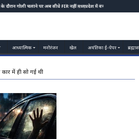
ल में श्रावण के 8 दिन: 29 लाख से अधिक श्रद्धालु आए, शीघ्र दर्शन से 3.5 करो
य
आध्यात्मिक
मनोरंजन
खेल
अवंतिका ई-पेपर
ब्रह्मास
 कार में ही सो गई थी