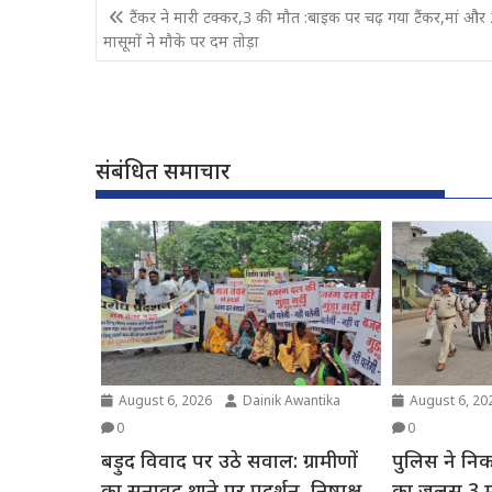
Post
टैंकर ने मारी टक्कर,3 की मौत :बाइक पर चढ़ गया टैंकर,मां और
navigation
मासूमों ने मौके पर दम तोड़ा
संबंधित समाचार
August 6, 2026
Dainik Awantika
August 6, 20
0
0
बड़ुद विवाद पर उठे सवाल: ग्रामीणों
पुलिस ने निका
का सनावद थाने पर प्रदर्शन, निष्पक्ष
का जुलूस,3 