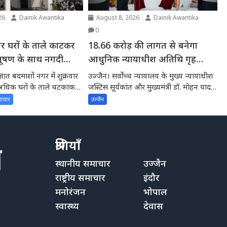
26
Dainik Awantika
August 8, 2026
Dainik Awantika
0
ार घरों के ताले काटकर
18.66 करोड़ की लागत से बनेगा
ूषण के साथ नगदी
आधुनिक न्यायाधीश अतिथि गृह
सर्वोच्च न्यायालय चीफ जस्टिस और
ात बदमाशों नगर में शुक्रवार
उज्जैन। सर्वोच्च न्यायालय के मुख्य न्यायाधीश
मुख्यमंत्री ने किया भूमिपूजन
अधिक घरों के ताले चटकाकर
जस्टिस सूर्यकांत और मुख्यमंत्री डॉ. मोहन यादव
ने उज्जैन न्यायिक...
माचार
उज्जैन
श्रेणियाँ
स्थानीय समाचार
उज्जैन
राष्ट्रीय समाचार
इंदौर
मनोरंजन
भोपाल
स्वास्थ्य
देवास