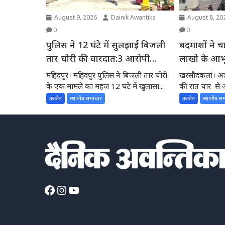
August 9, 2026
Dainik Awantika
August 8, 20
0
0
पुलिस ने 12 घंटे में सुलझाई बिजली
बदमाशों ने च
तार चोरी की वारदात:3 आरोपी
लाखो के आभ
गिरफ्तार; 2 की तलाश जारी
चुराए
महिदपुर। महिदपुर पुलिस ने बिजली तार चोरी
खरसौदकलां। अज्ञ
के एक मामले का महज 12 घंटे में खुलासा...
की रात चार से 
लाखों...
उज्जैन
स्थानीय समाचार
उज्जैन
स्थानीय स
Facebook
Instagram
YouTube