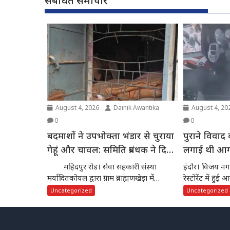
संबंधित समाचार
August 4, 2026
Dainik Awantika
August 4, 20
0
0
बदमाशों ने उपभोक्ता भंडार से चुराया
पुराने विवाद क
गेहूं और चावल: समिति प्रबंधक ने दिया
लगाई थी आग:
थाने में आवेदन
आरोपी गिरफ्
महिदपुर रोड। सेवा सहकारी संस्था
इंदौर। विजय नग
मर्यादितकोयल द्वारा ग्राम ब्राह्मणखेड़ा में
रेस्टोरेंट में ह
संचालित उपभोक्ता भंडार...
Uncategorized
Uncategorized