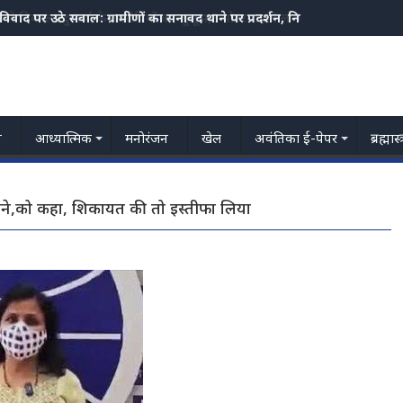
स ने निकाला दुष्कर्म के आरोपियों का जुलूस,3 मोटरसाइकिल भी जप्त
य
आध्यात्मिक
मनोरंजन
खेल
अवंतिका ई-पेपर
ब्रह्मास
पनाने,को कहा, शिकायत की तो इस्तीफा लिया