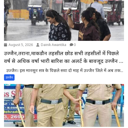
August 5, 2026
Dainik Awantika
0
उज्जैन,तराना,माकडौन तहसील छोड सभी तहसीलों में पिछले
वर्ष से अधिक वर्षा भारी बारिश का अलर्ट के बावजूद उज्जैन में
मौसम साफ -प्रदेश में वर्षा का घाटा बढकर 18 फीसदी तक
उज्जैन। इस मानसून सत्र के पिछले सवा दो माह में उज्जैन जिले में अब तक...
पहुंचा,55 में से 43 जिले सामान्य वर्षा से पीछे
उज्जैन