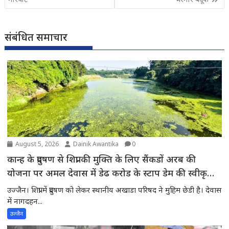
संबंधित समाचार
August 5, 2026
Dainik Awantika
0
कान्ह के प्रदुषण से शिप्रा की मुक्ति के लिए सैंकडों अरब की
योजना पर अमल देवास में डेढ करोड के स्टाप डेम की स्वीकृति
की अपेक्षा में शिप्रा में प्रदुषण -स्थानीय अखाडा परिषद के अध्यक्ष
उज्जैन। शिप्रा में प्रदुषण को लेकर स्थानीय अखाडा परिषद ने मुहिम छेडी है। देवास
ने मुख्यमंत्री से चर्चाकर पूरे मामले से अवगत करवाया
में नागदहन...
उज्जैन