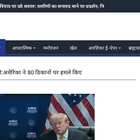
स ने निकाला दुष्कर्म के आरोपियों का जुलूस,3 मोटरसाइकिल भी जप्त
य
आध्यात्मिक
मनोरंजन
खेल
अवंतिका ई-पेपर
ब्रह्मास
ंगे;अमेरिका ने 80 ठिकानों पर हमले किए