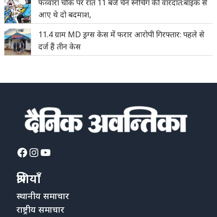
फव्वारा चौक पर रात 11 बजे चेन स्नेचिंग की वारदात:बाइक से
आए थे दो बदमाश,
11.4 ग्राम MD ड्रग्स केस में फरार आरोपी गिरफ्तार: पहले से
दर्ज हैं तीन केस
Facebook
Instagram
YouTube
श्रेणियाँ
स्थानीय समाचार
राष्ट्रीय समाचार