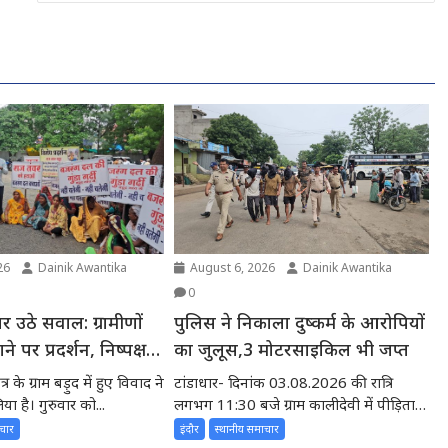
26
Dainik Awantika
August 6, 2026
Dainik Awantika
0
र उठे सवाल: ग्रामीणों
पुलिस ने निकाला दुष्कर्म के आरोपियों
 पर प्रदर्शन, निष्पक्ष
का जुलूस,3 मोटरसाइकिल भी जप्त
र के ग्राम बड़ुद में हुए विवाद ने
टांडाधार- दिनांक 03.08.2026 की रात्रि
ा है। गुरुवार को...
लगभग 11:30 बजे ग्राम कालीदेवी में पीड़िता
अपने घर के आंगन में...
ाचार
इंदौर
स्थानीय समाचार