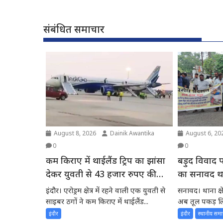
संबंधित समाचार
August 8, 2026
Dainik Awantika
August 6, 20
0
0
कम किराए में थाईलैंड ट्रिप का झांसा
बड़ुद विवाद प
देकर युवती से 43 हजार रुपए की
का सनावद थाने
ठगी, टिकट निकला फर्जी
जांच की मांग
इंदौर। एरोड्रम क्षेत्र में रहने वाली एक युवती से
सनावद। थाना क्षेत्
साइबर ठगों ने कम किराए में थाईलैंड...
अब तूल पकड़ लिय
इंदौर
इंदौर
स्थानीय सम