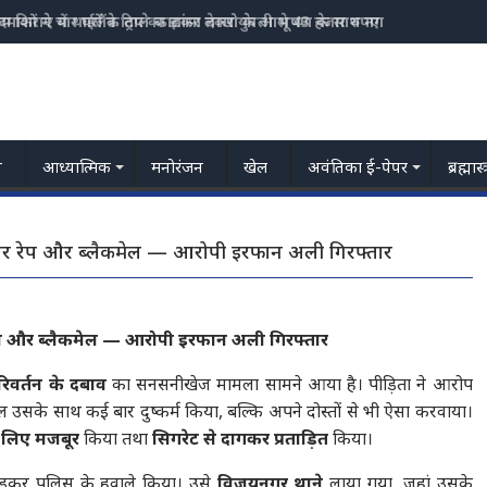
म किराए में थाईलैंड ट्रिप का झांसा देकर युवती से 43 हजार रुपए की ठगी, टिकट 
य
आध्यात्मिक
मनोरंजन
खेल
अवंतिका ई-पेपर
ब्रह्मास
कई बार रेप और ब्लैकमेल — आरोपी इरफान अली गिरफ्तार
ार रेप और ब्लैकमेल — आरोपी इरफान अली गिरफ्तार
रिवर्तन के दबाव
का सनसनीखेज मामला सामने आया है। पीड़िता ने आरोप
ल उसके साथ कई बार दुष्कर्म किया, बल्कि अपने दोस्तों से भी ऐसा करवाया।
े लिए मजबूर
किया तथा
सिगरेट से दागकर प्रताड़ित
किया।
़कर पुलिस के हवाले किया। उसे
विजयनगर थाने
लाया गया, जहां उसके