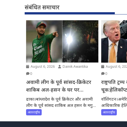
संबंधित समाचार
August 6, 2026
Dainik Awantika
August 6, 20
0
0
अवामी लीग के पूर्व सांसद-क्रिकेटर
राष्ट्रपति ट्रम्प
शाकिब अल-हसन के घर पर
चूक:हेलिकॉप्ट
हमला:पत्थर-पेट्रोल बम फेंके
कमर्शियल फ्लाइट
ढाका।बांग्लादेश के पूर्व क्रिकेटर और अवामी
वॉशिंगटन।अमेरिकी 
शुरू
लीग के पूर्व सांसद शाकिब अल हसन के मगुरा
आधिकारिक हेलिक
शहर...
दौरान सुरक्षा में च
अंतरराष्ट्रीय
अंतरराष्ट्रीय