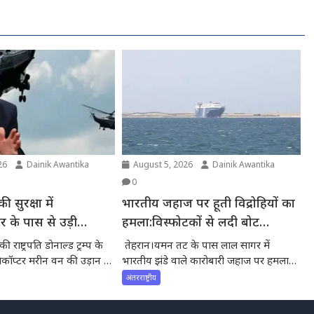
26
Dainik Awantika
August 5, 2026
Dainik Awantika
0
 की सुरक्षा में
भारतीय जहाज पर हूती विद्रोहियों का
र के पास से उड़ी
हमला:विस्फोटकों से लदी बोट
, FAA ने की जांच
टकराई,सभी भारतीय सुरक्षित
राष्ट्रपति डोनाल्ड ट्रम्प के
तेहरान।यमन तट के पास लाल सागर में
ॉप्टर मरीन वन की उड़ान के
भारतीय झंडे वाले कारोबारी जहाज पर हमला
ूक...
हुआ है।...
अंतरराष्ट्रीय