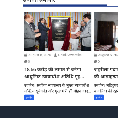
August 8, 2026
Dainik Awantika
August 8, 20
0
0
18.66 करोड़ की लागत से बनेगा
जहरीला पदार
आधुनिक न्यायाधीश अतिथि गृह
की आत्महत्य
सर्वोच्च न्यायालय चीफ जस्टिस और
उज्जैन। सर्वोच्च न्यायालय के मुख्य न्यायाधीश
उज्जैन। महिदुपर 
मुख्यमंत्री ने किया भूमिपूजन
जस्टिस सूर्यकांत और मुख्यमंत्री डॉ. मोहन यादव
बावलिया की रहन
ने उज्जैन न्यायिक...
20 ने गुरूवार...
उज्जैन
उज्जैन