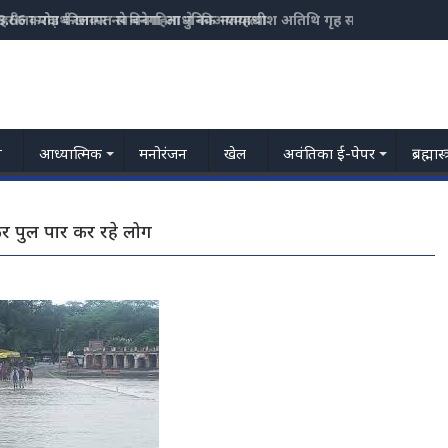
हरीला पदार्थ खाकर नवविवाहिता ने की आत्महत्या
य
आध्यात्मिक
मनोरंजन
खेल
अवंतिका ई-पेपर
ब्रह्मास
कर पुल पार कर रहे लोग