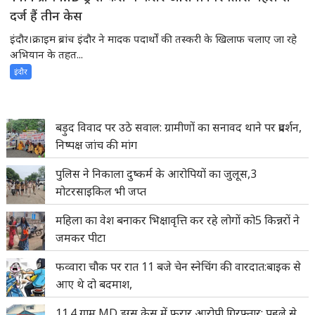
दर्ज हैं तीन केस
इंदौर।क्राइम ब्रांच इंदौर ने मादक पदार्थों की तस्करी के खिलाफ चलाए जा रहे
अभियान के तहत...
इंदौर
बड़ुद विवाद पर उठे सवाल: ग्रामीणों का सनावद थाने पर प्रदर्शन,
निष्पक्ष जांच की मांग
पुलिस ने निकाला दुष्कर्म के आरोपियों का जुलूस,3
मोटरसाइकिल भी जप्त
महिला का वेश बनाकर भिक्षावृत्ति कर रहे लोगों को5 किन्नरों ने
जमकर पीटा
फव्वारा चौक पर रात 11 बजे चेन स्नेचिंग की वारदात:बाइक से
आए थे दो बदमाश,
11.4 ग्राम MD ड्रग्स केस में फरार आरोपी गिरफ्तार: पहले से