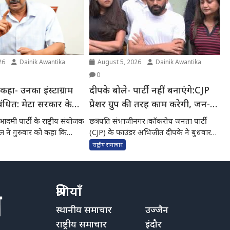
26
Dainik Awantika
August 5, 2026
Dainik Awantika
0
कहा- उनका इंस्टाग्राम
दीपके बोले- पार्टी नहीं बनाएंगे:CJP
िबंधित: मेटा सरकार के
प्रेशर ग्रुप की तरह काम करेगी, जन-
 टेके
आंदोलन की जरूरत
मी पार्टी के राष्ट्रीय संयोजक
छत्रपति संभाजीनगर।कॉकरोच जनता पार्टी
ल ने गुरुवार को कहा कि
(CJP) के फाउंडर अभिजीत दीपके ने बुधवार
.
को कहा कि CJP फिलहाल...
राष्ट्रीय समाचार
श्रेणियाँ
स्थानीय समाचार
उज्जैन
राष्ट्रीय समाचार
इंदौर