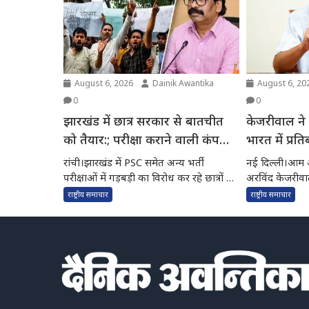
August 6, 2026
Dainik Awantika
August 6, 20
0
0
झारखंड में छात्र सरकार से बातचीत
केजरीवाल ने 
को तैयार:; परीक्षा कराने वाली कंपनी
भारत में प्रत
का अकाउंटेंट गिरफ्तार
सामने घुटने न
रांची।झारखंड में PSC समेत अन्य भर्ती
नई दिल्ली।आम आद
परीक्षाओं में गड़बड़ी का विरोध कर रहे छात्रों को
अरविंद केजरीवा
सरकार...
उनका इंस्टाग्राम..
राष्ट्रीय समाचार
राष्ट्रीय समाचार