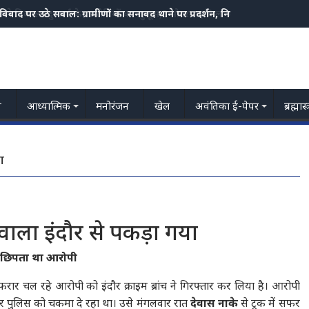
स ने निकाला दुष्कर्म के आरोपियों का जुलूस,3 मोटरसाइकिल भी जप्त
य
आध्यात्मिक
मनोरंजन
खेल
अवंतिका ई-पेपर
ब्रह्मास
ा
े वाला इंदौर से पकड़ा गया
में छिपता था आरोपी
र फरार चल रहे आरोपी को इंदौर क्राइम ब्रांच ने गिरफ्तार कर लिया है। आरोपी
पुलिस को चकमा दे रहा था। उसे मंगलवार रात
देवास नाके
से ट्रक में सफर