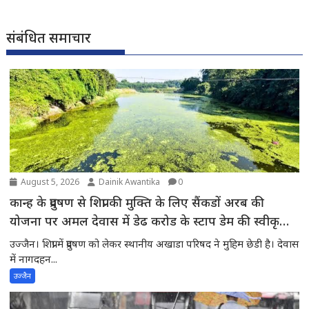
संबंधित समाचार
August 5, 2026
Dainik Awantika
0
कान्ह के प्रदुषण से शिप्रा की मुक्ति के लिए सैंकडों अरब की
योजना पर अमल देवास में डेढ करोड के स्टाप डेम की स्वीकृति
की अपेक्षा में शिप्रा में प्रदुषण -स्थानीय अखाडा परिषद के अध्यक्ष
उज्जैन। शिप्रा में प्रदुषण को लेकर स्थानीय अखाडा परिषद ने मुहिम छेडी है। देवास
ने मुख्यमंत्री से चर्चाकर पूरे मामले से अवगत करवाया
में नागदहन...
उज्जैन