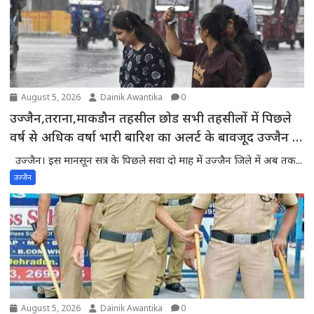
August 5, 2026
Dainik Awantika
0
उज्जैन,तराना,माकडौन तहसील छोड सभी तहसीलों में पिछले
वर्ष से अधिक वर्षा भारी बारिश का अलर्ट के बावजूद उज्जैन में
मौसम साफ -प्रदेश में वर्षा का घाटा बढकर 18 फीसदी तक
उज्जैन। इस मानसून सत्र के पिछले सवा दो माह में उज्जैन जिले में अब तक...
पहुंचा,55 में से 43 जिले सामान्य वर्षा से पीछे
उज्जैन
August 5, 2026
Dainik Awantika
0