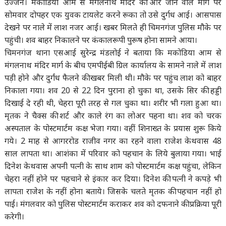
उज्जैन। मकोडिया आम से मंगलनाथ मंदिर की ओर जाने वाले मार्ग पर
सोमवार दोपहर एक युवक टायलेट करने रूका तो उसे दुर्गध आई। आसपास
देखने पर नाले में लाश नजर आई। खबर मिलते ही चिमनगंज पुलिस मौके पर
पहुंची। शव बाहर निकालने पर कंकालरूपी पुरूष होना सामने आया।
चिमनगंज थाना एसआई सुरेन्द्र मंडलोई ने बताया कि मकोडिया आम से
मंगलनाथ मंदिर मार्ग के बीच एमपीईबी ग्रिल कार्यालय के सामने नाले में लाश
पड़ी होने और दुर्गंध फैलने की खबर मिली थी। मौके पर पहुंच लाश को बाहर
निकाला गया। शव 20 से 22 दिन पुराना हो चुका था, उसके सिर की हड्डी
दिखाई दे रही थी, चेहरा पूरी तरह से गल चुका था। शरीर भी गला हुआ था।
मृतक ने चैक्स की शर्ट और काले रंग का लोअर पहना था। शव को चरक
अस्पताल के पोस्टमार्टम कक्ष भेजा गया। वहीं शिनाख्त के प्रयास शुरू किये
गये। 2 माह से आगररोड राजीव नगर का रहने वाला राजेश केथवास 48
साल लापता था। आशंका में परिवार को पहचान के लिये बुलाया गया। भाई
दिनेश केथवास अपनी पत्नी के साथ शाम को पोस्टमार्टम कक्ष पहुंचा, लेकिन
चेहरा नहीं होने पर पहचाने से इंकार कर दिया। दिनेश की पत्नी ने कपड़े भी
लापता राजेश के नहीं होना बताये। जिसके चलते मृतक की पहचान नहीं हो
पाई। मंगलवार को पुलिस पोस्टमार्टम कराकर शव को दफनाने की प्रक्रिया पूरी
करेगी।