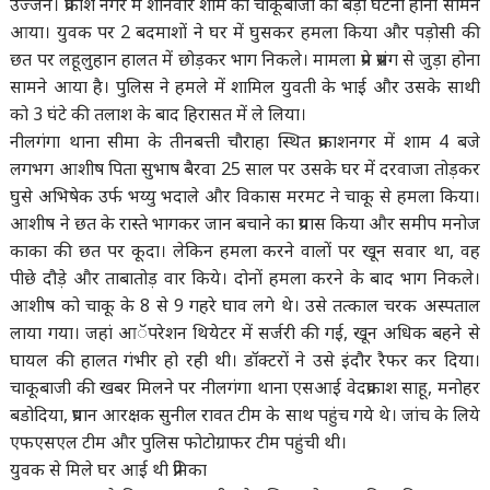
उज्जैन। प्रकाश नगर में शनिवार शाम को चाकूबाजी की बड़ी घटना होना सामने
आया। युवक पर 2 बदमाशों ने घर में घुसकर हमला किया और पड़ोसी की
छत पर लहूलुहान हालत में छोड़कर भाग निकले। मामला प्रेम प्रसंग से जुड़ा होना
सामने आया है। पुलिस ने हमले में शामिल युवती के भाई और उसके साथी
को 3 घंटे की तलाश के बाद हिरासत में ले लिया।
नीलगंगा थाना सीमा के तीनबत्ती चौराहा स्थित प्रकाशनगर में शाम 4 बजे
लगभग आशीष पिता सुभाष बैरवा 25 साल पर उसके घर में दरवाजा तोड़कर
घुसे अभिषेक उर्फ भय्यु भदाले और विकास मरमट ने चाकू से हमला किया।
आशीष ने छत के रास्ते भागकर जान बचाने का प्रयास किया और समीप मनोज
काका की छत पर कूदा। लेकिन हमला करने वालों पर खून सवार था, वह
पीछे दौड़े और ताबातोड़ वार किये। दोनों हमला करने के बाद भाग निकले।
आशीष को चाकू के 8 से 9 गहरे घाव लगे थे। उसे तत्काल चरक अस्पताल
लाया गया। जहां आॅपरेशन थियेटर में सर्जरी की गई, खून अधिक बहने से
घायल की हालत गंभीर हो रही थी। डॉक्टरों ने उसे इंदौर रैफर कर दिया।
चाकूबाजी की खबर मिलने पर नीलगंगा थाना एसआई वेदप्रकाश साहू, मनोहर
बडोदिया, प्रधान आरक्षक सुनील रावत टीम के साथ पहुंच गये थे। जांच के लिये
एफएसएल टीम और पुलिस फोटोग्राफर टीम पहुंची थी।
युवक से मिले घर आई थी प्रेमिका