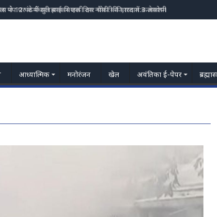
्रोल पंप पर कर्मचारी बनकर एक दिन नौकरी की,रात में कलेक्शन के समय गायब
य
आध्यात्मिक
मनोरंजन
खेल
अवंतिका ई-पेपर
ब्रह्मास