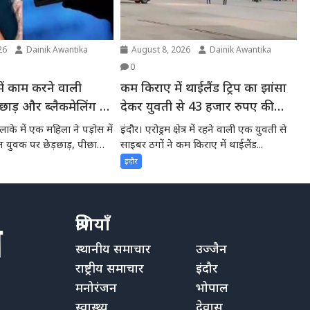
26
Dainik Awantika
August 8, 2026
Dainik Awantika
0
कम किराए में थाईलैंड ट्रिप का झांसा
़छाड़ और ब्लैकमेलिंग की
देकर युवती से 43 हजार रुपए की
IR दर्ज
ठगी, टिकट निकला फर्जी
ाके में एक महिला ने पड़ोस में
इंदौर। एरोड्रम क्षेत्र में रहने वाली एक युवती से
त युवक पर छेड़छाड़, पीछा
साइबर ठगों ने कम किराए में थाईलैंड...
इंदौर
श्रेणियाँ
स्थानीय समाचार
उज्जैन
राष्ट्रीय समाचार
इंदौर
मनोरंजन
भोपाल
स्वास्थ्य
देवास