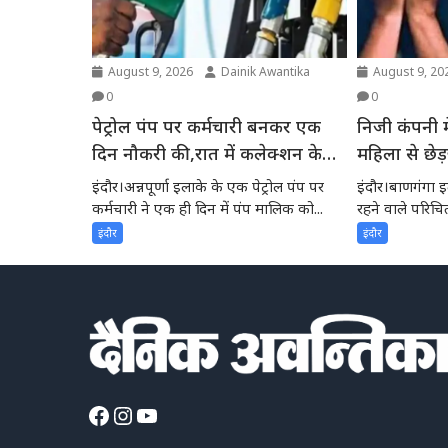
August 9, 2026
Dainik Awantika
August 9, 20
0
0
पेट्रोल पंप पर कर्मचारी बनकर एक
निजी कंपनी में काम करने वाली
दिन नौकरी की,रात में कलेक्शन के
महिला से छेड
समय गायब
शिकायत पर F
इंदौर।अन्नपूर्णा इलाके के एक पेट्रोल पंप पर
इंदौर।बाणगंगा इल
कर्मचारी ने एक ही दिन में पंप मालिक को...
रहने वाले परिचि
करने,...
इंदौर
इंदौर
Facebook
Instagram
YouTube