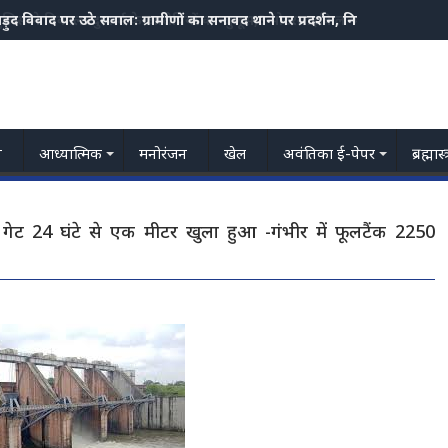
ुलिस ने निकाला दुष्कर्म के आरोपियों का जुलूस,3 मोटरसाइकिल भी जप्त
य
आध्यात्मिक
मनोरंजन
खेल
अवंतिका ई-पेपर
ब्रह्मास
गेट 24 घंटे से एक मीटर खुला हुआ -गंभीर में फूलटैंक 2250