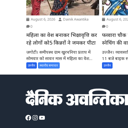
August 6, 2026
Dainik Awantika
August 6, 20
0
0
महिला का वेश बनाकर भिक्षावृत्ति कर
फव्वारा चौक
रहे लोगों को5 किन्नरों ने जमकर पीटा
स्नेचिंग की 
दो बदमाश,
जगोटी। समीपस्थ ग्राम खुरचनिया प्रताप में
उज्जैन। व्यावसाय
सोमवार को सावन मास में महिला का वेश
11 बजे बाइक सवा
बनाकर नेग...
की...
उज्जैन
स्थानीय समाचार
उज्जैन
Facebook
Instagram
YouTube