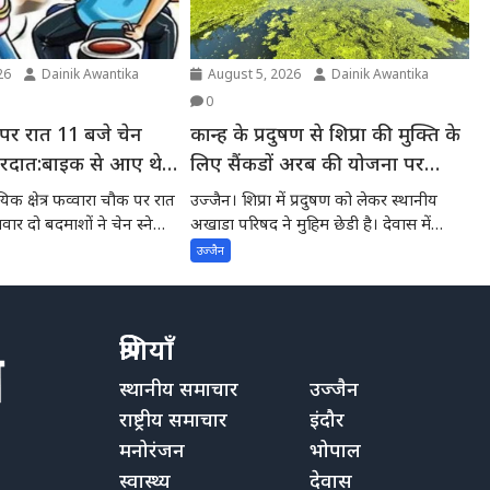
26
Dainik Awantika
August 5, 2026
Dainik Awantika
0
 पर रात 11 बजे चेन
कान्ह के प्रदुषण से शिप्रा की मुक्ति के
वारदात:बाइक से आए थे
लिए सैंकडों अरब की योजना पर
अमल देवास में डेढ करोड के स्टाप डेम
िक क्षेत्र फव्वारा चौक पर रात
उज्जैन। शिप्रा में प्रदुषण को लेकर स्थानीय
की स्वीकृति की अपेक्षा में शिप्रा में
र दो बदमाशों ने चेन स्नेचिंग
अखाडा परिषद ने मुहिम छेडी है। देवास में
नागदहन...
प्रदुषण -स्थानीय अखाडा परिषद के
उज्जैन
अध्यक्ष ने मुख्यमंत्री से चर्चाकर पूरे
मामले से अवगत करवाया
श्रेणियाँ
स्थानीय समाचार
उज्जैन
राष्ट्रीय समाचार
इंदौर
मनोरंजन
भोपाल
स्वास्थ्य
देवास