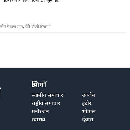
घटना का विवरण घटना 21 जून की…
,
लोगों ने खाया ज़हर
बेटी जिंदगी की जंग में
श्रेणियाँ
स्थानीय समाचार
उज्जैन
राष्ट्रीय समाचार
इंदौर
मनोरंजन
भोपाल
स्वास्थ्य
देवास