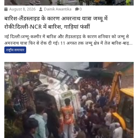
August 8, 2026
Dainik Awantika
0
बारिश-लैंडस्लाइड के कारण अमरनाथ यात्रा जम्मू में
रोकी:दिल्ली-NCR में बारिश, गाड़ियां फंसीं
नई दिल्ली।जम्मू-कश्मीर में बारिश और लैंडस्लाइड के कारण शनिवार को जम्मू से
अमरनाथ यात्रा फिर से रोक दी गई। 11 अगस्त तक जम्मू क्षेत्र में तेज बारिश-बाढ़
और लैंडस्लाइड की आशंका है।राजधानी दिल्ली में शुक्रवार को तेज बारिश हुई।
राष्ट्रीय समाचार
दिल्ली-गुरुग्राम को जोड़ने वाले हाईवे समेत कई प्रमुख सड़कों...