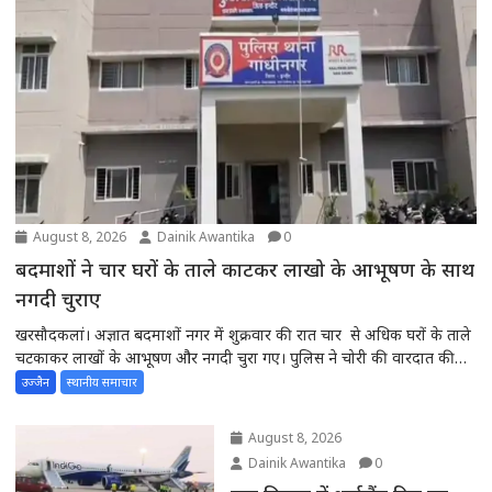
August 8, 2026
Dainik Awantika
0
बदमाशों ने चार घरों के ताले काटकर लाखो के आभूषण के साथ
नगदी चुराए
खरसौदकलां। अज्ञात बदमाशों नगर में शुक्रवार की रात चार से अधिक घरों के ताले
चटकाकर लाखों के आभूषण और नगदी चुरा गए। पुलिस ने चोरी की वारदात की
शिकायत पर क्षेत्र लगे सीसीटीवी केमरे पर फुटेज दिन भर खोजबीन ‌मे लगी रही।
उज्जैन
स्थानीय समाचार
प्राप्त जानकारी के मुताबिक नगर के...
August 8, 2026
Dainik Awantika
0