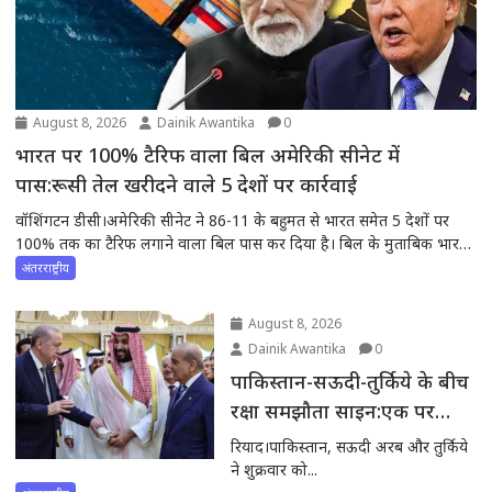
August 8, 2026
Dainik Awantika
0
भारत पर 100% टैरिफ वाला बिल अमेरिकी सीनेट में
पास:रूसी तेल खरीदने वाले 5 देशों पर कार्रवाई
वॉशिंगटन डीसी।अमेरिकी सीनेट ने 86-11 के बहुमत से भारत समेत 5 देशों पर
100% तक का टैरिफ लगाने वाला बिल पास कर दिया है। बिल के मुताबिक भारत,
चीन, स्लोवाकिया, हंगरी और अजरबैजान पर 100% टैरिफ लगाया जा सकता है।
अंतरराष्ट्रीय
यह बिल रिपब्लिकन और डेमोक्रेट दोनों पार्टियों के...
August 8, 2026
Dainik Awantika
0
पाकिस्तान-सऊदी-तुर्किये के बीच
रक्षा समझौता साइन:एक पर
हमला तीनों पर माना जाएगा
रियाद।पाकिस्तान, सऊदी अरब और तुर्किये
ने शुक्रवार को...