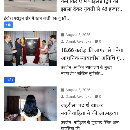
कम किराए में थाईलैंड ट्रिप का
झांसा देकर युवती से 43 हजार
रुपए की ठगी, टिकट निकला
इंदौर। एरोड्रम क्षेत्र में रहने वाली एक युवती...
फर्जी
इंदौर
August 8, 2026
Dainik Awantika
0
18.66 करोड़ की लागत से बनेगा
आधुनिक न्यायाधीश अतिथि गृह
सर्वोच्च न्यायालय चीफ जस्टिस
उज्जैन। सर्वोच्च न्यायालय के मुख्य
और मुख्यमंत्री ने किया भूमिपूजन
न्यायाधीश जस्टिस सूर्यकांत...
उज्जैन
August 8, 2026
Dainik Awantika
0
जहरीला पदार्थ खाकर
नवविवाहिता ने की आत्महत्या
उज्जैन। महिदुपर के झूटावद स्थित ग्राम
बावलिया की...