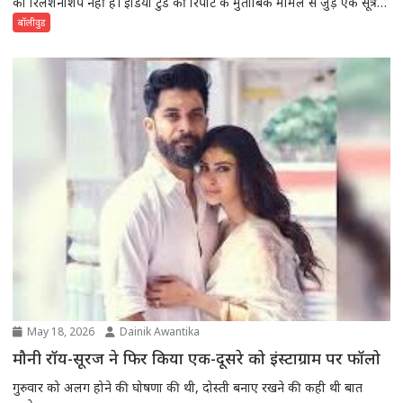
का रिलेशनशिप नहीं है। इंडिया टुडे की रिपोर्ट के मुताबिक मामले से जुड़े एक सूत्र ने
इस बात की पुष्टि की है। दरअसल पिछले की दिनों से सोशल मीडिया पर दोनों के
बॉलीवुड
रिलेशन की चर्चा...
May 18, 2026
Dainik Awantika
मौनी रॉय-सूरज ने फिर किया एक-दूसरे को इंस्टाग्राम पर फॉलो
गुरुवार को अलग होने की घोषणा की थी, दोस्ती बनाए रखने की कही थी बात