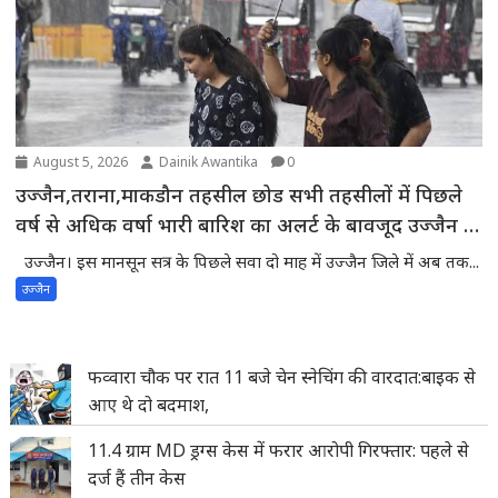
August 5, 2026
Dainik Awantika
0
उज्जैन,तराना,माकडौन तहसील छोड सभी तहसीलों में पिछले
वर्ष से अधिक वर्षा भारी बारिश का अलर्ट के बावजूद उज्जैन में
मौसम साफ -प्रदेश में वर्षा का घाटा बढकर 18 फीसदी तक
उज्जैन। इस मानसून सत्र के पिछले सवा दो माह में उज्जैन जिले में अब तक...
पहुंचा,55 में से 43 जिले सामान्य वर्षा से पीछे
उज्जैन
फव्वारा चौक पर रात 11 बजे चेन स्नेचिंग की वारदात:बाइक से
आए थे दो बदमाश,
11.4 ग्राम MD ड्रग्स केस में फरार आरोपी गिरफ्तार: पहले से
दर्ज हैं तीन केस