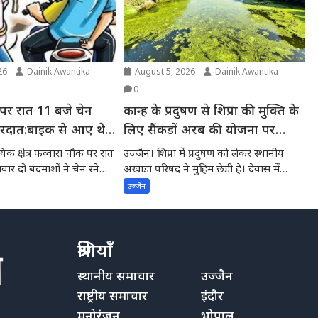
26
Dainik Awantika
August 5, 2026
Dainik Awantika
0
 पर रात 11 बजे चेन
कान्ह के प्रदुषण से शिप्रा की मुक्ति के
वारदात:बाइक से आए थे
लिए सैंकडों अरब की योजना पर
अमल देवास में डेढ करोड के स्टाप डेम
िक क्षेत्र फव्वारा चौक पर रात
उज्जैन। शिप्रा में प्रदुषण को लेकर स्थानीय
की स्वीकृति की अपेक्षा में शिप्रा में
र दो बदमाशों ने चेन स्नेचिंग
अखाडा परिषद ने मुहिम छेडी है। देवास में
नागदहन...
प्रदुषण -स्थानीय अखाडा परिषद के
उज्जैन
अध्यक्ष ने मुख्यमंत्री से चर्चाकर पूरे
मामले से अवगत करवाया
श्रेणियाँ
स्थानीय समाचार
उज्जैन
राष्ट्रीय समाचार
इंदौर
मनोरंजन
भोपाल