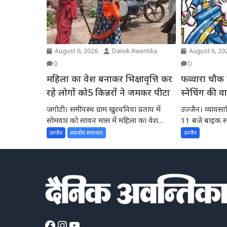
August 6, 2026
Dainik Awantika
August 6, 20
0
0
महिला का वेश बनाकर भिक्षावृत्ति कर
फव्वारा चौक
रहे लोगों को5 किन्नरों ने जमकर पीटा
स्नेचिंग की 
दो बदमाश,
जगोटी। समीपस्थ ग्राम खुरचनिया प्रताप में
उज्जैन। व्यावसाय
सोमवार को सावन मास में महिला का वेश
11 बजे बाइक सवा
बनाकर नेग...
की...
उज्जैन
स्थानीय समाचार
उज्जैन
Facebook
Instagram
YouTube