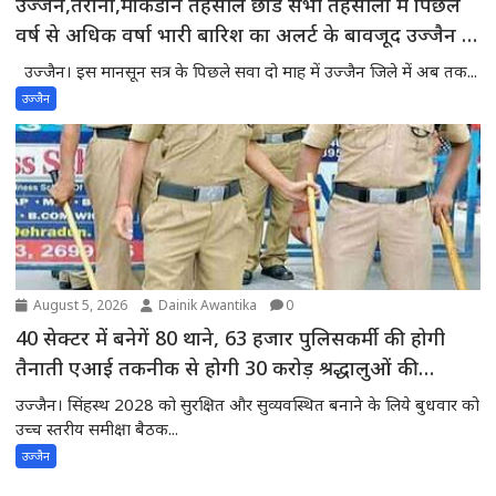
उज्जैन,तराना,माकडौन तहसील छोड सभी तहसीलों में पिछले
वर्ष से अधिक वर्षा भारी बारिश का अलर्ट के बावजूद उज्जैन में
मौसम साफ -प्रदेश में वर्षा का घाटा बढकर 18 फीसदी तक
उज्जैन। इस मानसून सत्र के पिछले सवा दो माह में उज्जैन जिले में अब तक...
पहुंचा,55 में से 43 जिले सामान्य वर्षा से पीछे
उज्जैन
August 5, 2026
Dainik Awantika
0
40 सेक्टर में बनेगें 80 थाने, 63 हजार पुलिसकर्मी की होगी
तैनाती एआई तकनीक से होगी 30 करोड़ श्रद्धालुओं की
निगरानी
उज्जैन। सिंहस्थ 2028 को सुरक्षित और सुव्यवस्थित बनाने के लिये बुधवार को
उच्च स्तरीय समीक्षा बैठक...
उज्जैन