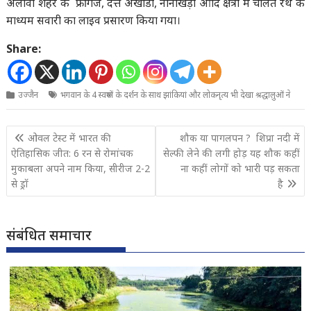
अलावा शहर के फ्रीगंज, दत्त अखाडा, नानाखेड़ा आदि क्षेत्रों में चलित रथ के
माध्यम सवारी का लाइव प्रसारण किया गया।
Share:
उज्जैन
भगवान के 4 स्वरूपों के दर्शन के साथ झांकियां और लोकनृत्य भी देखा श्रद्धालुओं ने
Post
ओवल टेस्ट में भारत की
शौक या पागलपन ? शिप्रा नदी में
navigation
ऐतिहासिक जीत: 6 रन से रोमांचक
सेल्फी लेने की लगी होड़ यह शौक कहीं
मुकाबला अपने नाम किया, सीरीज 2-2
ना कहीं लोगों को भारी पड़ सकता
से ड्रॉ
है
संबंधित समाचार