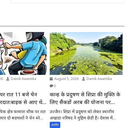
26
Dainik Awantika
August 5, 2026
Dainik Awantika
0
 पर रात 11 बजे चेन
कान्ह के प्रदुषण से शिप्रा की मुक्ति के
वारदात:बाइक से आए थे
लिए सैंकडों अरब की योजना पर
अमल देवास में डेढ करोड के स्टाप डेम
िक क्षेत्र फव्वारा चौक पर रात
उज्जैन। शिप्रा में प्रदुषण को लेकर स्थानीय
की स्वीकृति की अपेक्षा में शिप्रा में
र दो बदमाशों ने चेन स्नेचिंग
अखाडा परिषद ने मुहिम छेडी है। देवास में
नागदहन...
प्रदुषण -स्थानीय अखाडा परिषद के
उज्जैन