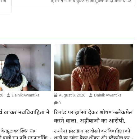
ष्ठों
हिरासत में आये युवक से आभूषण-नगदी बरामद
26
Dainik Awantika
August 8, 2026
Dainik Awantika
0
्थ खाकर नवविवाहिता ने
रिमांड पर झांसा देकर शोषण-ब्लैकमेल
ा
करने वाला, अड़ीबाजी का आरोपी,
के झूटावद स्थित ग्राम
उज्जैन। इंस्टाग्राम पर दोस्ती कर विवाहिता को
े वाली रानू पति रामपालसिंह
शादी का झांसा देकर शोषण और ब्लैकमेल करने