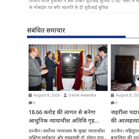
शिकार वरिष्ठ मुसीबत में,बैंक परबारे यूपीआई सुविधा दे रहा -बैंकों से वरि
के मोबाईल पर बगैर सहमति के ही यूपीआई सुविधा
संबंधित समाचार
August 8, 2026
Dainik Awantika
August 8, 20
0
0
18.66 करोड़ की लागत से बनेगा
जहरीला पदार
आधुनिक न्यायाधीश अतिथि गृह
की आत्महत्य
सर्वोच्च न्यायालय चीफ जस्टिस और
उज्जैन। सर्वोच्च न्यायालय के मुख्य न्यायाधीश
उज्जैन। महिदुपर 
मुख्यमंत्री ने किया भूमिपूजन
जस्टिस सूर्यकांत और मुख्यमंत्री डॉ. मोहन यादव
बावलिया की रहन