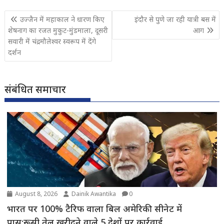
Post
उज्जैन में महाकाल ने धारण किए
इंदौर से पुणे जा रही यात्री बस में
navigation
शेषनाग का रजत मुकुट-मुंडमाला, दूसरी
आग
सवारी में चंद्रमौलेश्वर स्वरूप में देंगे
दर्शन
संबंधित समाचार
August 8, 2026
Dainik Awantika
0
भारत पर 100% टैरिफ वाला बिल अमेरिकी सीनेट में
पास:रूसी तेल खरीदने वाले 5 देशों पर कार्रवाई