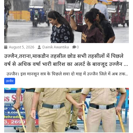
August 5, 2026
Dainik Awantika
0
उज्जैन,तराना,माकडौन तहसील छोड सभी तहसीलों में पिछले
वर्ष से अधिक वर्षा भारी बारिश का अलर्ट के बावजूद उज्जैन में
मौसम साफ -प्रदेश में वर्षा का घाटा बढकर 18 फीसदी तक
उज्जैन। इस मानसून सत्र के पिछले सवा दो माह में उज्जैन जिले में अब तक...
पहुंचा,55 में से 43 जिले सामान्य वर्षा से पीछे
उज्जैन