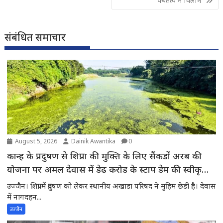
पंचतत्व में विलीन
संबंधित समाचार
August 5, 2026
Dainik Awantika
0
कान्ह के प्रदुषण से शिप्रा की मुक्ति के लिए सैंकडों अरब की
योजना पर अमल देवास में डेढ करोड के स्टाप डेम की स्वीकृति
की अपेक्षा में शिप्रा में प्रदुषण -स्थानीय अखाडा परिषद के
उज्जैन। शिप्रा में प्रदुषण को लेकर स्थानीय अखाडा परिषद ने मुहिम छेडी है। देवास
अध्यक्ष ने मुख्यमंत्री से चर्चाकर पूरे मामले से अवगत करवाया
में नागदहन...
उज्जैन