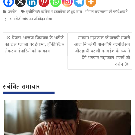
उज्जैन
इंजीनियरिंग कॉलेज में दस्तावेजों की हुई जांच - भोपाल संचानालय को पर्यवेक्षक ने
गहन दस्तावेजी जांच का प्रतिवेदन भेजा
Post
देवास: भाजपा विधायक के भतीजे
भगवान महाकाल की पांचवी सवारी
navigation
का टोल प्लाजा पर हंगामा, हॉकी स्टिक
आज निकलेगी पालकी में चंद्रमौलेश्वर
लेकर कर्मचारियों को धमकाया
और हाथी पर श्री मनमहेश के रूप में
देंगे भगवान महाकाल भक्तों को
दर्शन
संबंधित समाचार