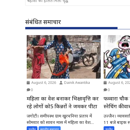
बेहोशी की हालत मिला वृद्ध
संबंधित समाचार
August 6, 2026
Dainik Awantika
August 6, 20
0
0
महिला का वेश बनाकर भिक्षावृत्ति कर
फव्वारा चौक
रहे लोगों को5 किन्नरों ने जमकर पीटा
स्नेचिंग की 
बदमाश,
जगोटी। समीपस्थ ग्राम खुरचनिया प्रताप में
उज्जैन। व्यावसाय
सोमवार को सावन मास में महिला का वेश
11 बजे बाइक सवा
बनाकर नेग...
की...
उज्जैन
स्थानीय समाचार
उज्जैन