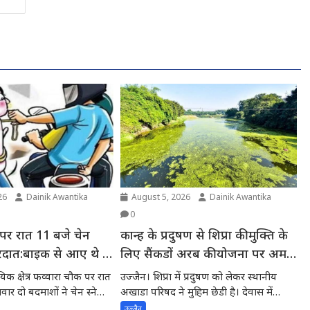
26
Dainik Awantika
August 5, 2026
Dainik Awantika
0
 पर रात 11 बजे चेन
कान्ह के प्रदुषण से शिप्रा की मुक्ति के
वारदात:बाइक से आए थे दो
लिए सैंकडों अरब की योजना पर अमल
देवास में डेढ करोड के स्टाप डेम की
िक क्षेत्र फव्वारा चौक पर रात
उज्जैन। शिप्रा में प्रदुषण को लेकर स्थानीय
स्वीकृति की अपेक्षा में शिप्रा में प्रदुषण
र दो बदमाशों ने चेन स्नेचिंग
अखाडा परिषद ने मुहिम छेडी है। देवास में
नागदहन...
-स्थानीय अखाडा परिषद के अध्यक्ष ने
उज्जैन