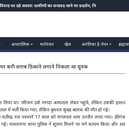
स ने निकाला दुष्कर्म के आरोपियों का जुलूस,3 मोटरसाइकिल भी जप्त
य
आध्यात्मिक
मनोरंजन
खेल
अवंतिका ई-पेपर
ब्रह्मास
 पर बनी शराब ठिकाने लगाने निकला था युवक
ा लिया था। परिजन उसे नागदा अस्पताल लेकर पहुंचे, लेकिन उसकी हालत
ताल में भर्ती किया गया, लेकिन बुधवार सुबह बालक की मौत हो गई।
िता यतीन्द्र राव नवधाने 17 साल को मंगलवार शाम उज्जैन लाया गया। फ्रीगंज
हो गई। माधवनगर थाना पुलिस ने सूचना मिलने पर मर्ग कायम किया और शव