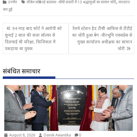
,
उज्जैन
लेकिन सक्रिय रहे बदमाश -चौथी सवारी में 13 श्रद्धालुओं का सामान चोरी
वारदारत
कम हुई
Post
94 माह बाद कोर्ट ने आरोपी को
रेलवे स्टेशन हेड टीसी आफिस से टीटीई
navigation
सुनाई 2 साल की सजा सॉल्वर से
का चोरी हुआ बेग -वीरभूमि एक्सप्रेस से
दिलवाई थी परिक्षा, फिजिकल में
मुख्य कार्यालय अधीक्षक का सामान
पकड़ाया था युवक
चोरी
संबंधित समाचार
August 8, 2026
Dainik Awantika
0