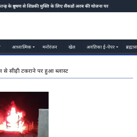
ज्जैन,तराना,माकडौन तहसील छोड सभी तहसीलों में पिछले वर्ष से अधिक वर्षा भारी ब
य
आध्यात्मिक
मनोरंजन
खेल
अवंतिका ई-पेपर
ब्रह्मास
इन से सीढ़ी टकराने पर हुआ ब्लास्ट