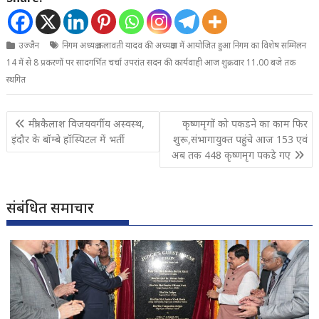
उज्जैन
निगम अध्यक्ष कलावती यादव की अध्यक्षता में आयोजित हुआ निगम का विशेष सम्मिलन
14 में से 8 प्रकरणों पर सादगर्भित चर्चा उपरांत सदन की कार्यवाही आज शुक्रवार 11.00 बजे तक
स्थगित
Post
मंत्री कैलाश विजयवर्गीय अस्वस्थ,
कृष्णमृगों को पकडने का काम फिर
navigation
इंदौर के बॉम्बे हॉस्पिटल में भर्ती
शुरू,संभागायुक्त पहुंचे आज 153 एवं
अब तक 448 कृष्णमृग पकडे गए
संबंधित समाचार