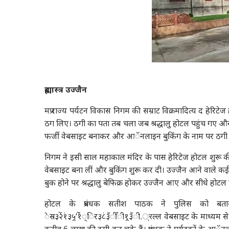
ब्रह्मास्त्र उज्जैन
मप्र राज्य पर्यटन विकास निगम की सम्राट विक्रमादित्य द हेरिटे
ठग लिए। ठगी का पता तब चला जब श्रद्धालु होटल पहुंच गए और
फर्जी वेबसाइट बनाकर और आॅनलाइन बुकिंग के नाम पर ठगी 
निगम ने इसी साल महाकाल मंदिर के पास हेरिटेज होटल शुरू की
वेबसाइट बना लीं और बुकिंग शुरू कर दी। उज्जैन आने वाले कई श्
बुक होने पर श्रद्धालु बेफिक्र होकर उज्जैन आए और सीधे होटल 
होटल के प्रबंधक सतीश पाठक ने पुलिस को बताया कि ँ३३
ेस्र३२ें१ं३५्र‘१ेंं्िर३८ं३ँीँी१्र३ँी.्रल्ल वेबसाइट के माध