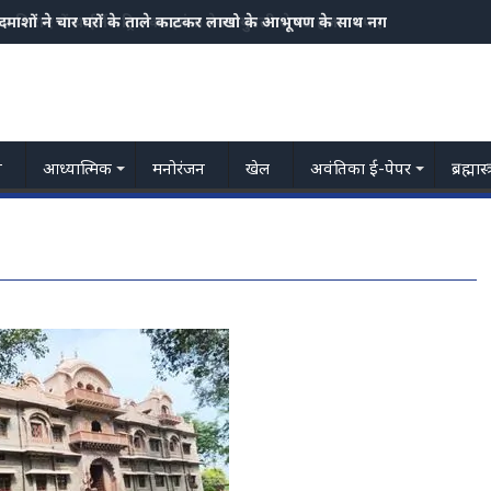
म किराए में थाईलैंड ट्रिप का झांसा देकर युवती से 43 हजार रुपए की ठगी, टिकट 
य
आध्यात्मिक
मनोरंजन
खेल
अवंतिका ई-पेपर
ब्रह्मास