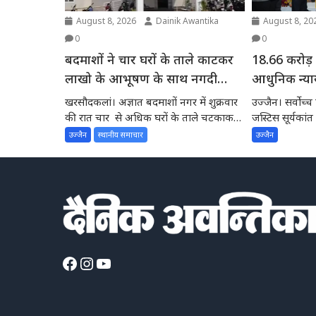
August 8, 2026
Dainik Awantika
August 8, 20
0
0
बदमाशों ने चार घरों के ताले काटकर
18.66 करोड़ 
लाखो के आभूषण के साथ नगदी
आधुनिक न्या
चुराए
सर्वोच्च न्
खरसौदकलां। अज्ञात बदमाशों नगर में शुक्रवार
उज्जैन। सर्वोच्च
मुख्यमंत्री न
की रात चार से अधिक घरों के ताले चटकाकर
जस्टिस सूर्यकांत
लाखों...
ने उज्जैन न्यायिक
उज्जैन
स्थानीय समाचार
उज्जैन
Facebook
Instagram
YouTube