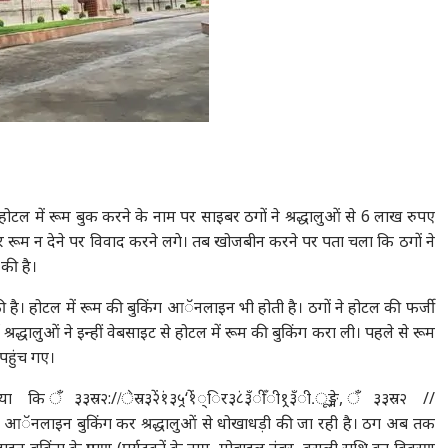
ज होटल में रूम बुक करने के नाम पर साइबर ठगों ने श्रद्धालुओं से 6 लाख रुपए
 रूम न देने पर विवाद करने लगे। तब खोजबीन करने पर पता चला कि ठगों ने
की है।
 है। होटल में रूम की बुकिंग आॅनलाइन भी होती है। ठगों ने होटल की फर्जी
रद्धालुओं ने इन्हीं वेबसाइट से होटल में रूम की बुकिंग करा ली। पहले से रूम
पहुंच गए।
स्र२://ेस्र३२ें१ं३५्र‘१ेंं्िर३८ं३ँीँी१्र३ँी.ूङ्मे, ँ३३स्र२ //
्यम से आॅनलाइन बुकिंग कर श्रद्धालुओं से धोखाधड़ी की जा रही है। ठग अब तक