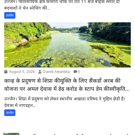
उज्जैन। व्यावसायिक क्षेत्र फव्वारा चौक पर रात 11 बजे बाइक सवार दो
बदमाशों ने चेन स्नेचिंग की...
उज्जैन
August 5, 2026
Dainik Awantika
0
कान्ह के प्रदुषण से शिप्रा की मुक्ति के लिए सैंकडों अरब की
योजना पर अमल देवास में डेढ करोड के स्टाप डेम की स्वीकृति
की अपेक्षा में शिप्रा में प्रदुषण -स्थानीय अखाडा परिषद के
उज्जैन। शिप्रा में प्रदुषण को लेकर स्थानीय अखाडा परिषद ने मुहिम छेडी है।
अध्यक्ष ने मुख्यमंत्री से चर्चाकर पूरे मामले से अवगत करवाया
देवास में नागदहन...
उज्जैन