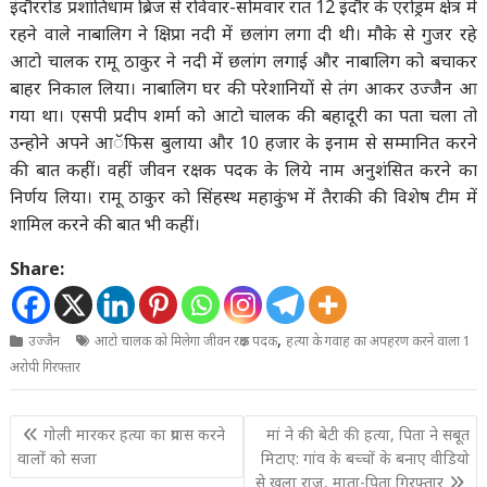
इंदौररोड प्रशांतिधाम ब्रिज से रविवार-सोमवार रात 12 इंदौर के एरोड्रम क्षेत्र में
रहने वाले नाबालिग ने क्षिप्रा नदी में छलांग लगा दी थी। मौके से गुजर रहे
आटो चालक रामू ठाकुर ने नदी में छलांग लगाई और नाबालिग को बचाकर
बाहर निकाल लिया। नाबालिग घर की परेशानियों से तंग आकर उज्जैन आ
गया था। एसपी प्रदीप शर्मा को आटो चालक की बहादूरी का पता चला तो
उन्होने अपने आॅफिस बुलाया और 10 हजार के इनाम से सम्मानित करने
की बात कहीं। वहीं जीवन रक्षक पदक के लिये नाम अनुशंसित करने का
निर्णय लिया। रामू ठाकुर को सिंहस्थ महाकुंभ में तैराकी की विशेष टीम में
शामिल करने की बात भी कहीं।
Share:
,
उज्जैन
आटो चालक को मिलेगा जीवन रक्षक पदक
हत्या के गवाह का अपहरण करने वाला 1
अरोपी गिरफ्तार
Post
गोली मारकर हत्या का प्रयास करने
मां ने की बेटी की हत्या, पिता ने सबूत
navigation
वालों को सजा
मिटाए: गांव के बच्चों के बनाए वीडियो
से खुला राज, माता-पिता गिरफ्तार